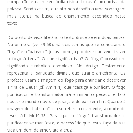
compaixão e da misericórdia divina. Lucas é um artista da
palavra. Sendo assim, o relato nos desafia a uma sondagem
mais atenta na busca do ensinamento escondido neste
texto.
Do ponto de vista literário o texto divide-se em duas partes:
Na primeira (vv. 49-50), há dois temas que se conectam: o
“fogo” e o “batismo”. Jesus começa por dizer que veio “trazer
o fogo à terra”. O que significa isto? O “fogo” possui um
significado simbólico complexo. No Antigo Testamento
representa a “santidade divina”, que atrai e amedronta. Os
profetas usam a imagem do fogo para anunciar e descrever
a “ira de Deus” (cf. Am 1,4), que “castiga e purifica”. O fogo
purificador e transformador irá eliminar o pecado e fará
nascer o mundo novo, de justiça e de paz sem fim. Quanto à
imagem do “batismo”, ela se refere, certamente, à morte de
Jesus (cf. Mc10,38. Para que o “fogo” transformador e
purificador se manifeste, é necessário que Jesus faça da sua
vida um dom de amor, até à cruz.