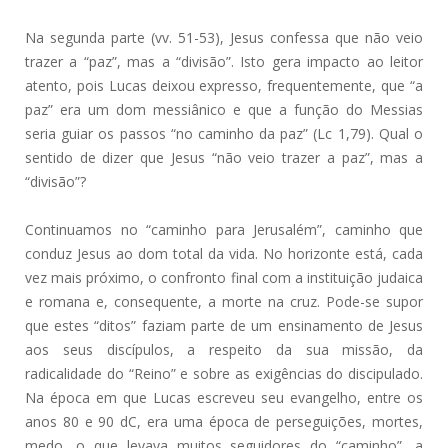
Na segunda parte (vv. 51-53), Jesus confessa que não veio
trazer a “paz”, mas a “divisão”. Isto gera impacto ao leitor
atento, pois Lucas deixou expresso, frequentemente, que “a
paz” era um dom messiânico e que a função do Messias
seria guiar os passos “no caminho da paz” (Lc 1,79). Qual o
sentido de dizer que Jesus “não veio trazer a paz”, mas a
“divisão”?
Continuamos no “caminho para Jerusalém”, caminho que
conduz Jesus ao dom total da vida. No horizonte está, cada
vez mais próximo, o confronto final com a instituição judaica
e romana e, consequente, a morte na cruz. Pode-se supor
que estes “ditos” faziam parte de um ensinamento de Jesus
aos seus discípulos, a respeito da sua missão, da
radicalidade do “Reino” e sobre as exigências do discipulado.
Na época em que Lucas escreveu seu evangelho, entre os
anos 80 e 90 dC, era uma época de perseguições, mortes,
medo, o que levava muitos seguidores do “caminho”, a