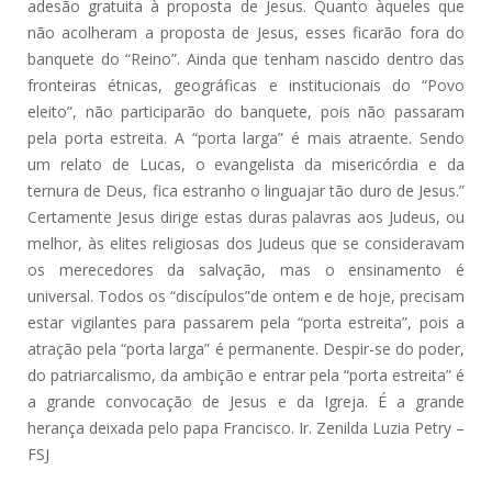
adesão gratuita à proposta de Jesus. Quanto àqueles que
não acolheram a proposta de Jesus, esses ficarão fora do
banquete do “Reino”. Ainda que tenham nascido dentro das
fronteiras étnicas, geográficas e institucionais do “Povo
eleito”, não participarão do banquete, pois não passaram
pela porta estreita. A “porta larga” é mais atraente. Sendo
um relato de Lucas, o evangelista da misericórdia e da
ternura de Deus, fica estranho o linguajar tão duro de Jesus.”
Certamente Jesus dirige estas duras palavras aos Judeus, ou
melhor, às elites religiosas dos Judeus que se consideravam
os merecedores da salvação, mas o ensinamento é
universal. Todos os “discípulos”de ontem e de hoje, precisam
estar vigilantes para passarem pela “porta estreita”, pois a
atração pela “porta larga” é permanente. Despir-se do poder,
do patriarcalismo, da ambição e entrar pela “porta estreita” é
a grande convocação de Jesus e da Igreja. É a grande
herança deixada pelo papa Francisco. Ir. Zenilda Luzia Petry –
FSJ