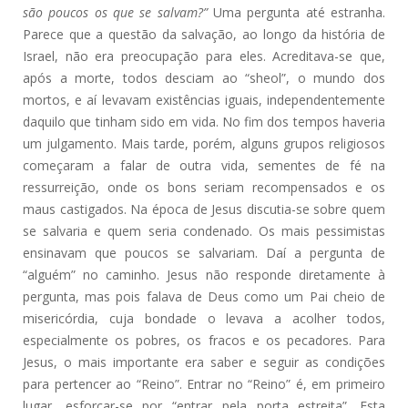
são poucos os que se salvam?”
Uma pergunta até estranha.
Parece que a questão da salvação, ao longo da história de
Israel, não era preocupação para eles. Acreditava-se que,
após a morte, todos desciam ao “sheol”, o mundo dos
mortos, e aí levavam existências iguais, independentemente
daquilo que tinham sido em vida. No fim dos tempos haveria
um julgamento. Mais tarde, porém, alguns grupos religiosos
começaram a falar de outra vida, sementes de fé na
ressurreição, onde os bons seriam recompensados e os
maus castigados. Na época de Jesus discutia-se sobre quem
se salvaria e quem seria condenado. Os mais pessimistas
ensinavam que poucos se salvariam. Daí a pergunta de
“alguém” no caminho. Jesus não responde diretamente à
pergunta, mas pois falava de Deus como um Pai cheio de
misericórdia, cuja bondade o levava a acolher todos,
especialmente os pobres, os fracos e os pecadores. Para
Jesus, o mais importante era saber e seguir as condições
para pertencer ao “Reino”. Entrar no “Reino” é, em primeiro
lugar, esforçar-se por “entrar pela porta estreita”. Esta