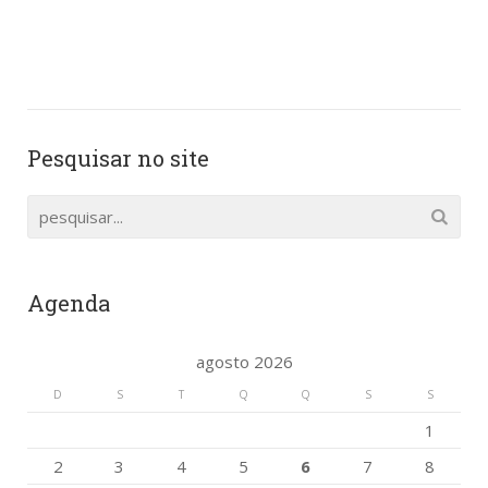
Pesquisar no site
Agenda
agosto 2026
D
S
T
Q
Q
S
S
1
2
3
4
5
6
7
8