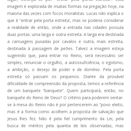
imagem é explorada de muitas formas na pregação hoje, na
maioria das vezes com focos moralistas. Lucas não explica o
que é “entrar pela porta estreita’, mas se poderia considerar
a realidade de então, onde a entrada nas cidades possuía
duas portas: uma larga e outra estreita. A larga era destinada
a carruagens puxadas por cavalos e outra, mais estreita,
destinada à passagem de peões. Talvez a imagem esteja
sugerindo que, para entrar no Reino, será necessário ser
simples, renunciar o orgulho, a autossuficiência, o egoísmo,
a ambição, o desejo de poder e de domínio. Pela porta
estreita só passam os pequenos. Diante da provável
dificuldade de compreensão da proposta, temos a referência
de um banquete “banquete”. Quem participará, então, no
banquete do Reino de Deus? O critério para poderem sentar-
se à mesa do Reino não é por pertencerem ao “povo eleito,
mas é a forma como acolhem a proposta de salvação que
Jesus lhes fez. Não é pela fiel cumprimento da Lei, pela
busca de méritos pela quantia de leis observadas, mas