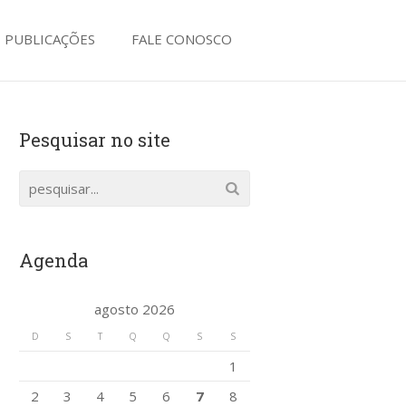
PUBLICAÇÕES
FALE CONOSCO
Pesquisar no site
Agenda
agosto 2026
D
S
T
Q
Q
S
S
1
2
3
4
5
6
7
8