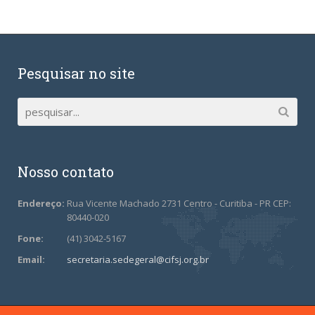
Pesquisar no site
Nosso contato
Endereço:
Rua Vicente Machado 2731 Centro - Curitiba - PR CEP:
80440-020
Fone:
(41) 3042-5167
Email:
secretaria.sedegeral@cifsj.org.br