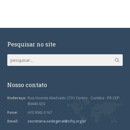
Pesquisar no site
Nosso contato
Endereço:
Rua Vicente Machado 2731 Centro - Curitiba - PR CEP:
80440-020
Fone:
(41) 3042-5167
Email:
secretaria.sedegeral@cifsj.org.br