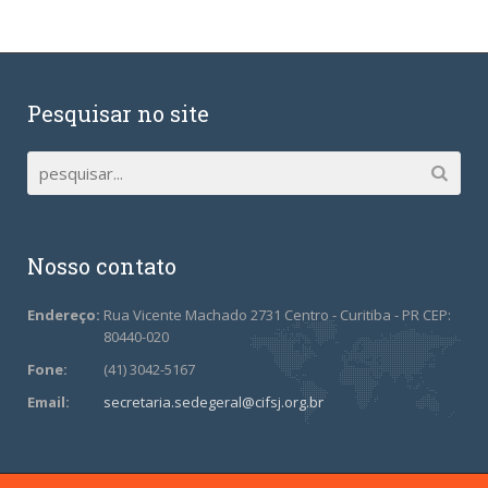
Pesquisar no site
Nosso contato
Endereço:
Rua Vicente Machado 2731 Centro - Curitiba - PR CEP:
80440-020
Fone:
(41) 3042-5167
Email:
secretaria.sedegeral@cifsj.org.br