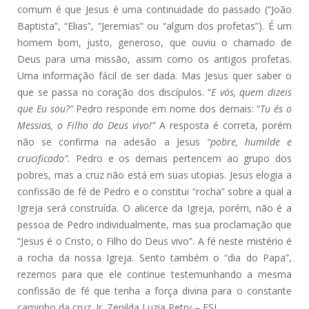
comum é que Jesus é uma continuidade do passado (“João
Baptista”, “Elias”, “Jeremias” ou “algum dos profetas”). É um
homem bom, justo, generoso, que ouviu o chamado de
Deus para uma missão, assim como os antigos profetas.
Uma informação fácil de ser dada. Mas Jesus quer saber o
que se passa no coração dos discípulos. “
E vós, quem dizeis
que Eu sou?”
Pedro responde em nome dos demais: “
Tu és o
Messias, o Filho do Deus vivo!”
A resposta é correta, porém
não se confirma na adesão a Jesus
“pobre, humilde e
crucificado”.
Pedro e os demais pertencem ao grupo dos
pobres, mas a cruz não está em suas utopias. Jesus elogia a
confissão de fé de Pedro e o constitui “rocha” sobre a qual a
Igreja será construída. O alicerce da Igreja, porém, não é a
pessoa de Pedro individualmente, mas sua proclamação que
“Jesus é o Cristo, o Filho do Deus vivo”. A fé neste mistério é
a rocha da nossa Igreja. Sento também o “dia do Papa”,
rezemos para que ele continue testemunhando a mesma
confissão de fé que tenha a força divina para o constante
caminho da cruz. Ir. Zenilda Luzia Petry – FSJ