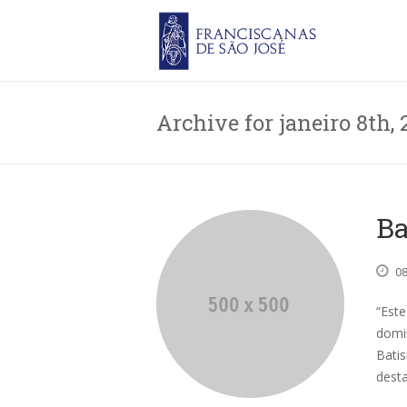
Archive for janeiro 8th, 
Ba
0
“Este
domi
Batis
dest